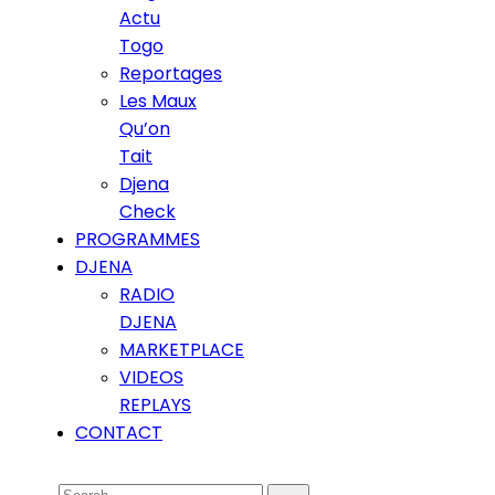
Actu
Togo
Reportages
Les Maux
Qu’on
Tait
Djena
Check
PROGRAMMES
DJENA
RADIO
DJENA
MARKETPLACE
VIDEOS
REPLAYS
CONTACT