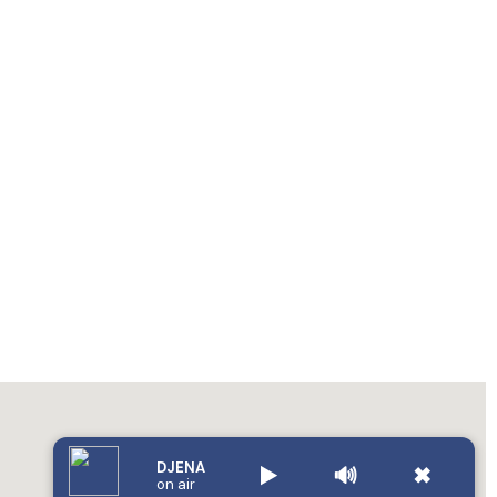
DJENA
▶️
🔊
✖
on air