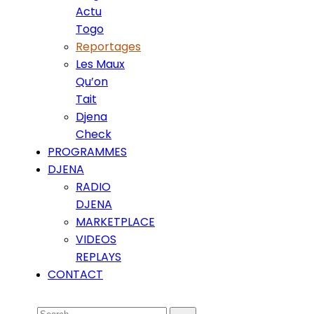
Actu
Togo
Reportages
Les Maux
Qu’on
Tait
Djena
Check
PROGRAMMES
DJENA
RADIO
DJENA
MARKETPLACE
VIDEOS
REPLAYS
CONTACT