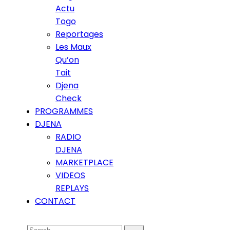
Actu
Togo
Reportages
Les Maux
Qu’on
Tait
Djena
Check
PROGRAMMES
DJENA
RADIO
DJENA
MARKETPLACE
VIDEOS
REPLAYS
CONTACT