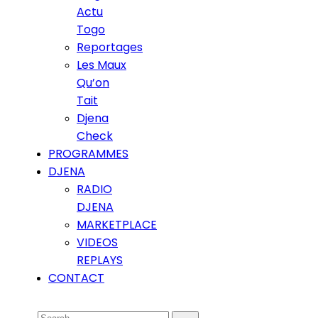
Actu
Togo
Reportages
Les Maux
Qu’on
Tait
Djena
Check
PROGRAMMES
DJENA
RADIO
DJENA
MARKETPLACE
VIDEOS
REPLAYS
CONTACT