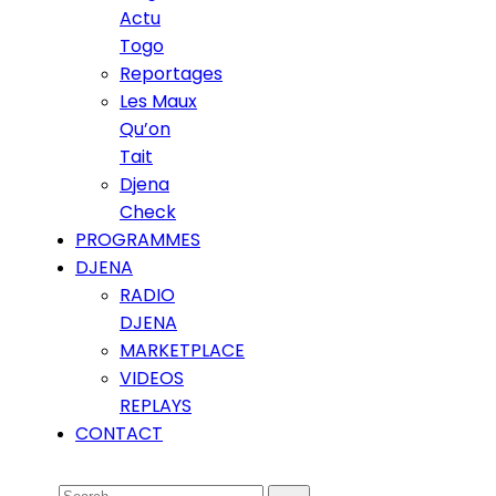
Actu
Togo
Reportages
Les Maux
Qu’on
Tait
Djena
Check
PROGRAMMES
DJENA
RADIO
DJENA
MARKETPLACE
VIDEOS
REPLAYS
CONTACT