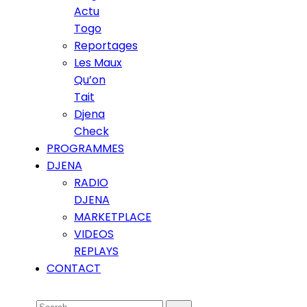
Actu
Togo
Reportages
Les Maux
Qu’on
Tait
Djena
Check
PROGRAMMES
DJENA
RADIO
DJENA
MARKETPLACE
VIDEOS
REPLAYS
CONTACT