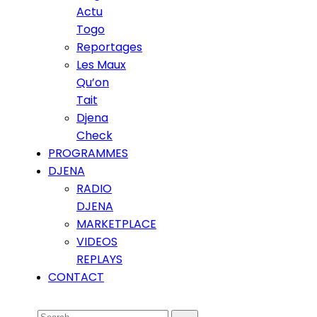
Actu
Togo
Reportages
Les Maux
Qu’on
Tait
Djena
Check
PROGRAMMES
DJENA
RADIO
DJENA
MARKETPLACE
VIDEOS
REPLAYS
CONTACT