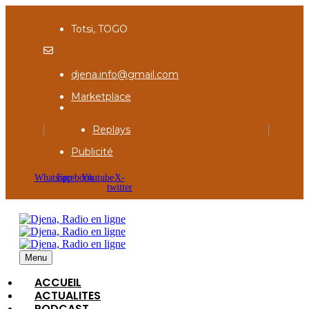
Totsi, TOGO
djena.info@gmail.com
Marketplace
Replays
Publicité
Whatsapp
Facebook
Youtube
X-
twitter
Menu
ACCUEIL
ACTUALITES
PODCAST