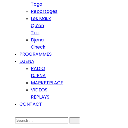
Togo
Reportages
Les Maux
Qu’on
Tait
Djena
Check
PROGRAMMES
DJENA
RADIO
DJENA
MARKETPLACE
VIDEOS
REPLAYS
CONTACT