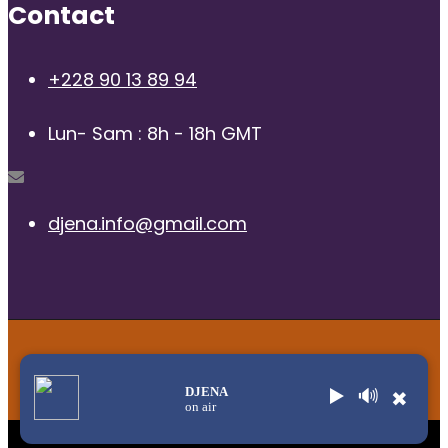
Contact
+228 90 13 89 94
Lun- Sam : 8h - 18h GMT
djena.info@gmail.com
© 2025 | Radio Djena, tous droits reservés
DJENA
▶️
🔊
✖
on air
Title
.