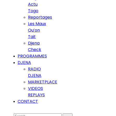
Actu
Togo
Reportages
Les Maux
Qu’on
Tait
Djena
Check
PROGRAMMES
DJENA
RADIO
DJENA
MARKETPLACE
VIDEOS
REPLAYS
CONTACT