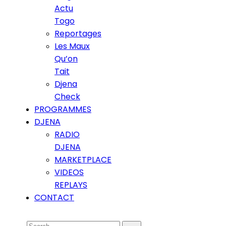
Actu
Togo
Reportages
Les Maux
Qu’on
Tait
Djena
Check
PROGRAMMES
DJENA
RADIO
DJENA
MARKETPLACE
VIDEOS
REPLAYS
CONTACT