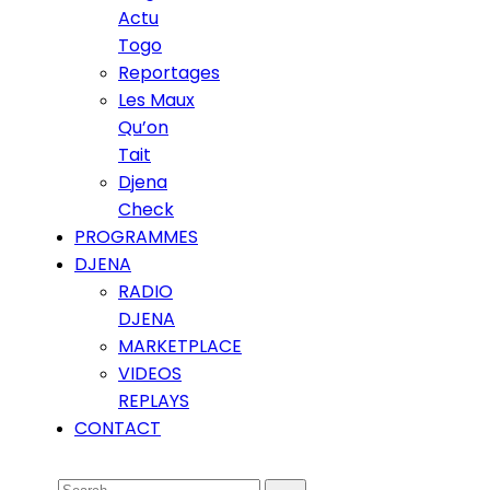
Actu
Togo
Reportages
Les Maux
Qu’on
Tait
Djena
Check
PROGRAMMES
DJENA
RADIO
DJENA
MARKETPLACE
VIDEOS
REPLAYS
CONTACT