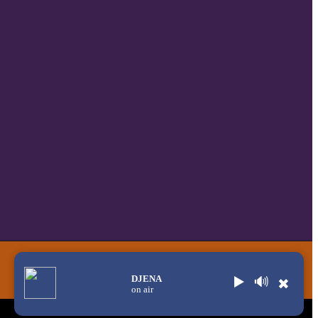
DJENA
▶️
🔊
✖
on air