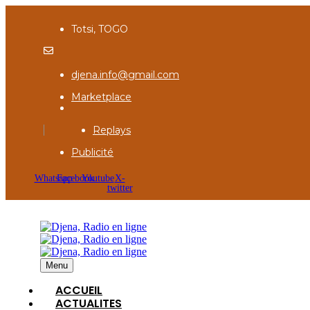
Totsi, TOGO
djena.info@gmail.com
Marketplace
Replays
Publicité
Whatsapp
Facebook
Youtube
X-
twitter
Menu
ACCUEIL
ACTUALITES