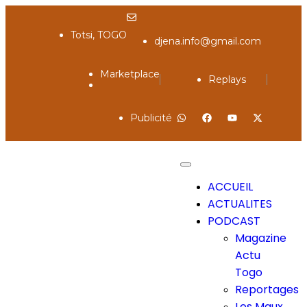
Totsi, TOGO
djena.info@gmail.com
Marketplace
Replays
Publicité
ACCUEIL
ACTUALITES
PODCAST
Magazine
Actu
Togo
Reportages
Les Maux