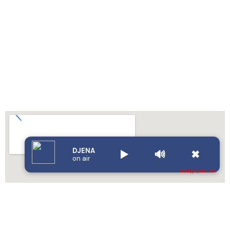
DJENA
▶️
🔊
✖
on air
Développé par OTIYA