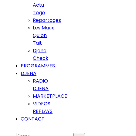
Actu
Togo
Reportages
Les Maux
Qu’on
Tait
Djena
Check
PROGRAMMES
DJENA
RADIO
DJENA
MARKETPLACE
VIDEOS
REPLAYS
CONTACT