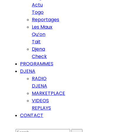
Actu
Togo
Reportages
Les Maux
Qu’on
Tait
Djena
Check
PROGRAMMES
DJENA
RADIO
DJENA
MARKETPLACE
VIDEOS
REPLAYS
CONTACT