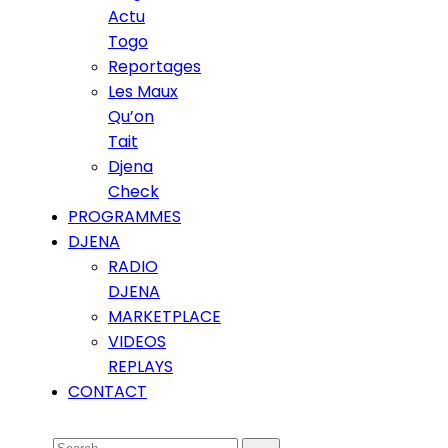
Actu
Togo
Reportages
Les Maux
Qu’on
Tait
Djena
Check
PROGRAMMES
DJENA
RADIO
DJENA
MARKETPLACE
VIDEOS
REPLAYS
CONTACT