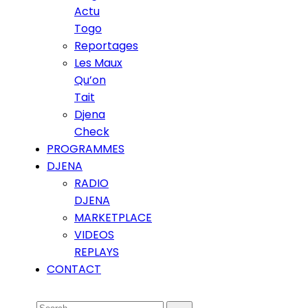
Actu
Togo
Reportages
Les Maux
Qu’on
Tait
Djena
Check
PROGRAMMES
DJENA
RADIO
DJENA
MARKETPLACE
VIDEOS
REPLAYS
CONTACT