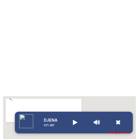
DJENA
▶️
🔊
✖
on air
Développé par OTIYA