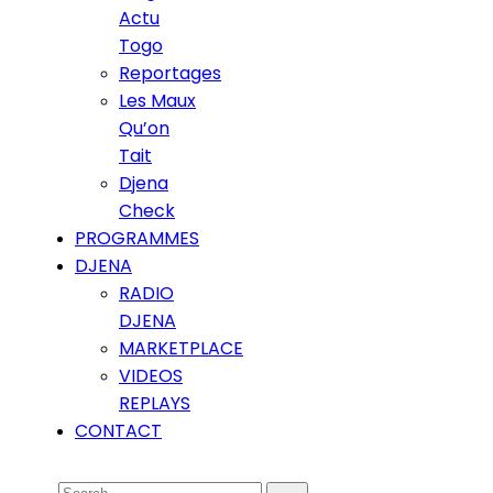
Actu
Togo
Reportages
Les Maux
Qu’on
Tait
Djena
Check
PROGRAMMES
DJENA
RADIO
DJENA
MARKETPLACE
VIDEOS
REPLAYS
CONTACT