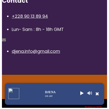
Contact
+228 90 13 89 94
Lun- Sam : 8h - 18h GMT
djena.info@gmail.com
© 2025 | Radio Djena, tous droits reservés
DJENA
▶️
🔊
✖
on air
Title
.
Développé par OTIYA