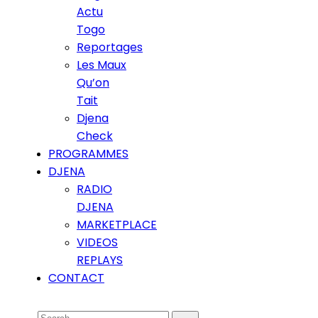
Actu
Togo
Reportages
Les Maux
Qu’on
Tait
Djena
Check
PROGRAMMES
DJENA
RADIO
DJENA
MARKETPLACE
VIDEOS
REPLAYS
CONTACT