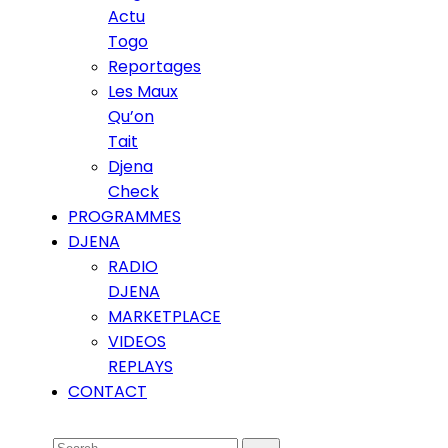
Actu
Togo
Reportages
Les Maux
Qu’on
Tait
Djena
Check
PROGRAMMES
DJENA
RADIO
DJENA
MARKETPLACE
VIDEOS
REPLAYS
CONTACT