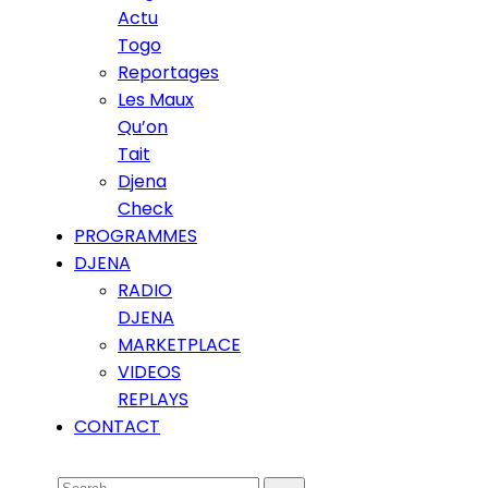
Actu
Togo
Reportages
Les Maux
Qu’on
Tait
Djena
Check
PROGRAMMES
DJENA
RADIO
DJENA
MARKETPLACE
VIDEOS
REPLAYS
CONTACT