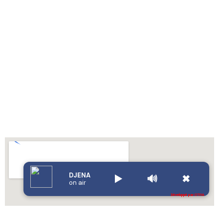
DJENA
▶️
🔊
✖
on air
Développé par OTIYA