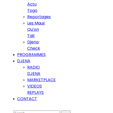
Actu
Togo
Reportages
Les Maux
Qu’on
Tait
Djena
Check
PROGRAMMES
DJENA
RADIO
DJENA
MARKETPLACE
VIDEOS
REPLAYS
CONTACT