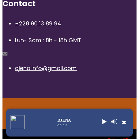
Contact
+228 90 13 89 94
Lun- Sam : 8h - 18h GMT
djena.info@gmail.com
© 2025 | Radio Djena, tous droits reservés
DJENA
▶️
🔊
✖
on air
Title
.