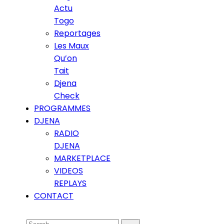
Actu
Togo
Reportages
Les Maux
Qu’on
Tait
Djena
Check
PROGRAMMES
DJENA
RADIO
DJENA
MARKETPLACE
VIDEOS
REPLAYS
CONTACT