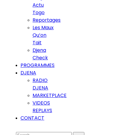
Actu
Togo
Reportages
Les Maux
Qu’on
Tait
Djena
Check
PROGRAMMES
DJENA
RADIO
DJENA
MARKETPLACE
VIDEOS
REPLAYS
CONTACT