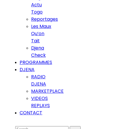
Actu
Togo
Reportages
Les Maux
Qu’on
Tait
Djena
Check
PROGRAMMES
DJENA
RADIO
DJENA
MARKETPLACE
VIDEOS
REPLAYS
CONTACT