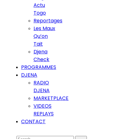
Actu
Togo
Reportages
Les Maux
Qu’on
Tait
Djena
Check
PROGRAMMES
DJENA
RADIO
DJENA
MARKETPLACE
VIDEOS
REPLAYS
CONTACT