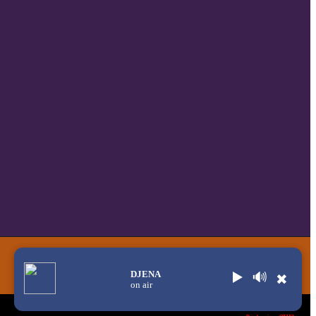
DJENA
▶️
🔊
✖
on air