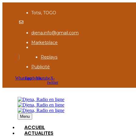
Totsi, TOGO
djena.info@gmail.com
Marketplace
Replays
Publicité
Whatsapp
Facebook
Youtube
X-
twitter
Menu
ACCUEIL
ACTUALITES