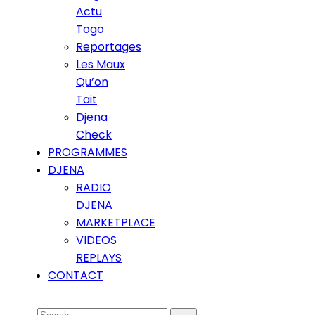
Actu
Togo
Reportages
Les Maux
Qu’on
Tait
Djena
Check
PROGRAMMES
DJENA
RADIO
DJENA
MARKETPLACE
VIDEOS
REPLAYS
CONTACT