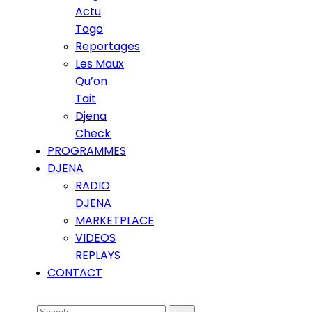
Actu
Togo
Reportages
Les Maux
Qu’on
Tait
Djena
Check
PROGRAMMES
DJENA
RADIO
DJENA
MARKETPLACE
VIDEOS
REPLAYS
CONTACT