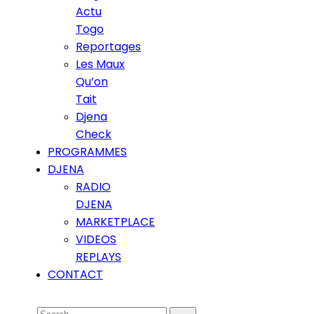
Actu
Togo
Reportages
Les Maux
Qu’on
Tait
Djena
Check
PROGRAMMES
DJENA
RADIO
DJENA
MARKETPLACE
VIDEOS
REPLAYS
CONTACT