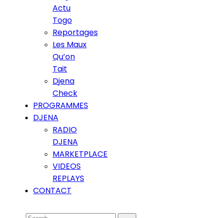
Actu
Togo
Reportages
Les Maux
Qu’on
Tait
Djena
Check
PROGRAMMES
DJENA
RADIO
DJENA
MARKETPLACE
VIDEOS
REPLAYS
CONTACT