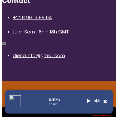
Contact
+228 90 13 89 94
Lun- Sam : 8h - 18h GMT
djena.info@gmail.com
© 2025 | Radio Djena, tous droits reservés
DJENA
▶️
🔊
✖
on air
Title
.
Développé par OTIYA