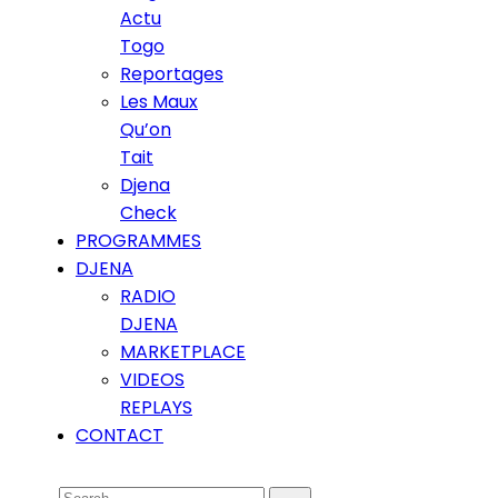
Actu
Togo
Reportages
Les Maux
Qu’on
Tait
Djena
Check
PROGRAMMES
DJENA
RADIO
DJENA
MARKETPLACE
VIDEOS
REPLAYS
CONTACT