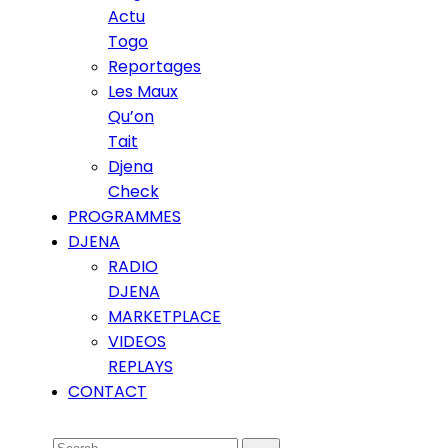
Actu
Togo
Reportages
Les Maux
Qu’on
Tait
Djena
Check
PROGRAMMES
DJENA
RADIO
DJENA
MARKETPLACE
VIDEOS
REPLAYS
CONTACT