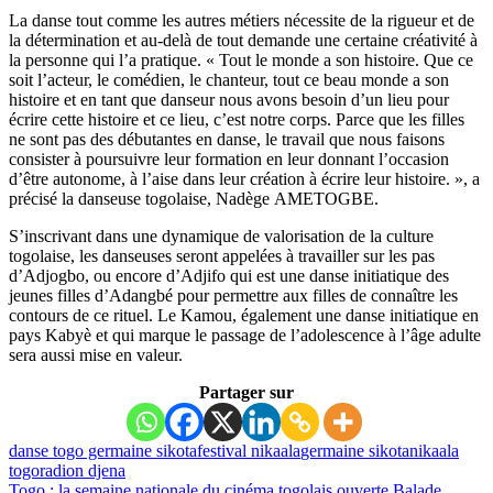
La danse tout comme les autres métiers nécessite de la rigueur et de
la détermination et au-delà de tout demande une certaine créativité à
la personne qui l’a pratique. « Tout le monde a son histoire. Que ce
soit l’acteur, le comédien, le chanteur, tout ce beau monde a son
histoire et en tant que danseur nous avons besoin d’un lieu pour
écrire cette histoire et ce lieu, c’est notre corps. Parce que les filles
ne sont pas des débutantes en danse, le travail que nous faisons
consister à poursuivre leur formation en leur donnant l’occasion
d’être autonome, à l’aise dans leur création à écrire leur histoire. », a
précisé la danseuse togolaise, Nadège AMETOGBE.
S’inscrivant dans une dynamique de valorisation de la culture
togolaise, les danseuses seront appelées à travailler sur les pas
d’Adjogbo, ou encore d’Adjifo qui est une danse initiatique des
jeunes filles d’Adangbé pour permettre aux filles de connaître les
contours de ce rituel. Le Kamou, également une danse initiatique en
pays Kabyè et qui marque le passage de l’adolescence à l’âge adulte
sera aussi mise en valeur.
Partager sur
danse togo germaine sikota
festival nikaala
germaine sikota
nikaala
togo
radion djena
Togo : la semaine nationale du cinéma togolais ouverte
Balade