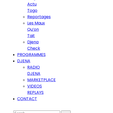
Actu
Togo
Reportages
Les Maux
Qu’on
Tait
Djena
Check
PROGRAMMES
DJENA
RADIO
DJENA
MARKETPLACE
VIDEOS
REPLAYS
CONTACT