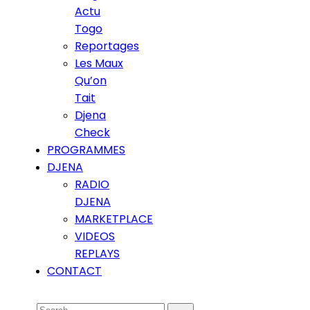
Actu
Togo
Reportages
Les Maux
Qu’on
Tait
Djena
Check
PROGRAMMES
DJENA
RADIO
DJENA
MARKETPLACE
VIDEOS
REPLAYS
CONTACT