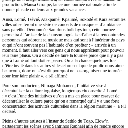
production, Mansa Groupe, lance une tournée nationale afin de
donner plus de couleurs aux grandes vacances.
Ainsi, Lomé, Tsévié, Atakpamé, Kpalimé, Sokodé et Kara seront les
villes où se feront une série de concerts de musique et d’ambiance
sans pareille. Dénommée Santrinos holidays tour, cette tournée
permettra à l’artiste de la chanson togolaise d’aller à la rencontre des
personnes qui adorent sa musique mais qui sont à l’intérieur du pays
et qui n’ont souvent pas l’habitude d’en profiter : « arrivée à un
moment, il faut aller vers ces gens qui nous apprécient pour pouvoir
leur faire plaisir. On a décidé de faire la tournée parce que il y a pas
que à Lomé où tout doit se passer. On a la chance quelques fois
d’être invité dans les autres villes et on sent que le public nous aime
beaucoup, donc on s’est dit pourquoi ne pas organiser une tournée
pour leur faire plaisir », a t-il affirmé.
Pour son producteur, Nimaga Mohamed, l’initiative vise à
décentraliser la culture togolaise, longtemps circonscrite à Lomé
: « c’est l’une des initiatives qu’on a mis en place pour essayer de
décentraliser la culture parce qu’on a remarqué qu’il y a une forte
concentration des activités culturelles dans la région maritime », a t-il
déclaré.
Pleins d’autres artistes à l’instar de Sethlo du Togo, Elow’n
partageront les scènes avec Santrinos Raphaël afin de rendre encore