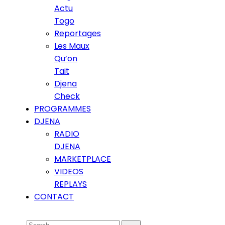
Actu
Togo
Reportages
Les Maux
Qu’on
Tait
Djena
Check
PROGRAMMES
DJENA
RADIO
DJENA
MARKETPLACE
VIDEOS
REPLAYS
CONTACT