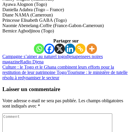
Ayawa Alognon (Togo)
Daniella Adabra (Togo – France)
Diane NAMA (Cameroun)
Princesse Elisabeth GABA (Togo)
Naomie Abenelang-Coffre (France-Gabon-Cameroun)
Bernice Agbodjinou (Togo)
Partager sur
Campagne s’aimer au naturel togo
djena
pensees noires
magazine
Radio Djena
Culture : le Togo et le Ghana combinent leurs efforts pour la
restitution de leur patrimoine
Togo/Tourisme : le ministère de tutelle
résolu à redynamiser le secteur
Laisser un commentaire
Votre adresse e-mail ne sera pas publiée.
Les champs obligatoires
sont indiqués avec
*