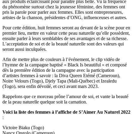
aux produits éclaircissant pour paraître plus belle. Vu la fréquence
du phénomène surtout chez la jeunesse féminine, des femmes ont
pris la parole pour parler aux femmes. Elles sont entrepreneures,
artistes de la chanson, présidentes d’ONG, influenceuses et autres.
Pour cette édition, huit femmes seront au devant de la scène pour en
premier lieu, mettre en valeur cette peau naturelle qu’elle possèdent,
ensuite parler à leurs semblables de ses avantages et de sa richesse.
L’acceptation de soi et de la beauté naturelle sont des valeurs qui
seront aussi inculquées.
Afin de mettre plus de couleurs à l’événement, le clip vidéo de
l’hymne de la campagne baptisé « Black Is beautiful » et composé
dès la première édition de la campagne avec la participation
d’artistes femmes à savoir : la Diva Queen Etémé (Cameroun),
Noire Velours (Togo), Djely Tapa (Mali-Québec) et Izealedu
(Togo), sera enfin dévoilé, et ceci avant mars 2023.
Rappelons que ce morceau prône l’amour de soi, et vante la beauté
de la peau naturelle quelque soit la carnation.
Voici la liste des femmes à l’affiche de S’Aimer Au Naturel 2022
:
Victoire Biaku (Togo)
Nancy Ongolo (Cameroun)