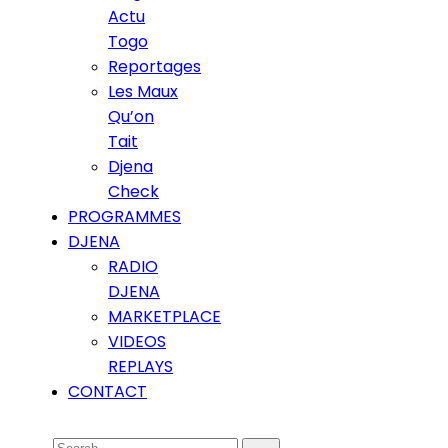
Actu
Togo
Reportages
Les Maux
Qu’on
Tait
Djena
Check
PROGRAMMES
DJENA
RADIO
DJENA
MARKETPLACE
VIDEOS
REPLAYS
CONTACT