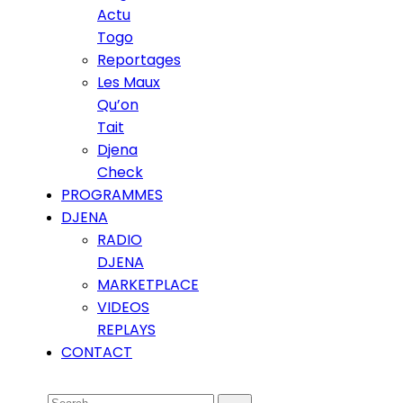
Actu
Togo
Reportages
Les Maux
Qu’on
Tait
Djena
Check
PROGRAMMES
DJENA
RADIO
DJENA
MARKETPLACE
VIDEOS
REPLAYS
CONTACT