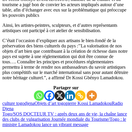
tourisme a jugé bon de convier les acteurs impliqués autour d’une
table, afin d’échanger avec eux sur la problématique qui préoccupe
les pouvoirs publics
Ainsi, les artistes-peintres, sculpteurs, et d’autres représentants
artistiques ont participé à cet atelier de sensibilisation.
C’était l’occasion d’expliquer aux artisans le bien-fondé de la
préservation des biens culturels du pays :’’La valorisation de nos
objets d’art bien que contribuant à la création de richesse dans notre
pays est sujette à une réglementation qui doit être connue de
tous…. Connaître les principes et procédures réglementaires
permettra à terme de rendre nos ambassadeurs du savoir artistiques
plus compétitifs sur le marché international sans pour autant détruire
notre héritage culturel.”, a affirmé Dr Kossi Gbényo Lamadokou.
Partager sur
culture togo
djena
Objets d’art togo
pierre Kossi Lamadokou
Radio
Djena
Togo/SOS DOCTEUR TV : après deux ans de vie, la chaîne lance
des clubs de vulgarisation
Journée mondiale du Tourisme/Togo : le
ministre Lamadokou lance un vibrant message