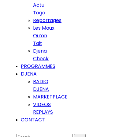
Actu
Togo
Reportages
Les Maux
Qu’on
Tait
Djena
Check
PROGRAMMES
DJENA
RADIO
DJENA
MARKETPLACE
VIDEOS
REPLAYS
CONTACT