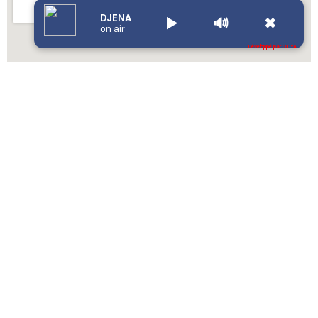
DJENA
▶️
🔊
✖
on air
Développé par OTIYA
Radio Djena