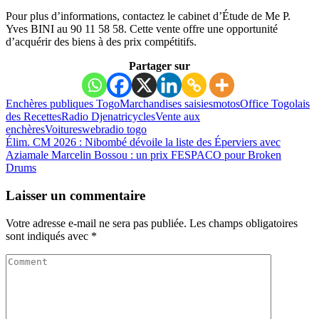
Pour plus d’informations, contactez le cabinet d’Étude de Me P.
Yves BINI au 90 11 58 58. Cette vente offre une opportunité
d’acquérir des biens à des prix compétitifs.
Partager sur
Enchères publiques Togo
Marchandises saisies
motos
Office Togolais
des Recettes
Radio Djena
tricycles
Vente aux
enchères
Voitures
webradio togo
Élim. CM 2026 : Nibombé dévoile la liste des Éperviers avec
Aziamale
Marcelin Bossou : un prix FESPACO pour Broken
Drums
Laisser un commentaire
Votre adresse e-mail ne sera pas publiée.
Les champs obligatoires
sont indiqués avec
*