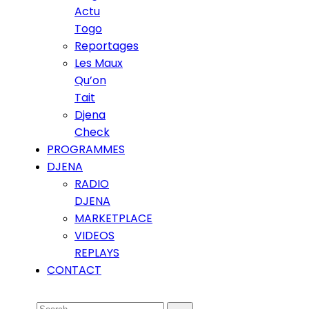
Actu
Togo
Reportages
Les Maux
Qu’on
Tait
Djena
Check
PROGRAMMES
DJENA
RADIO
DJENA
MARKETPLACE
VIDEOS
REPLAYS
CONTACT