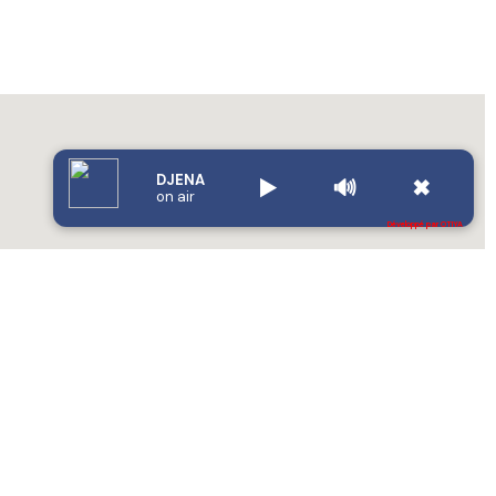
DJENA
▶️
🔊
✖
on air
Développé par OTIYA