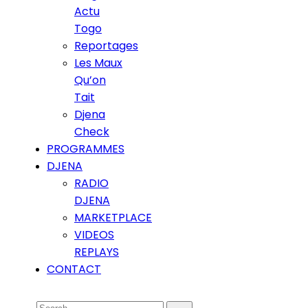
Actu
Togo
Reportages
Les Maux
Qu’on
Tait
Djena
Check
PROGRAMMES
DJENA
RADIO
DJENA
MARKETPLACE
VIDEOS
REPLAYS
CONTACT