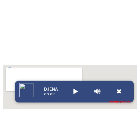
DJENA
▶️
🔊
✖
on air
Développé par OTIYA