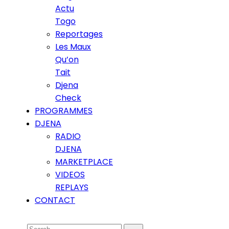
Actu
Togo
Reportages
Les Maux
Qu’on
Tait
Djena
Check
PROGRAMMES
DJENA
RADIO
DJENA
MARKETPLACE
VIDEOS
REPLAYS
CONTACT